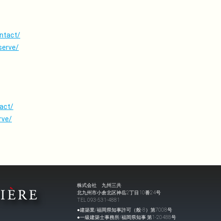
ontact/
serve/
act/
rve/
株式会社 九州三共
北九州市小倉北区神岳2丁目10番24号
TEL 093-531-4881
●建築業/福岡県知事許可（般-8）第7008号
●一級建築士事務所/福岡県知事 第1-20488号