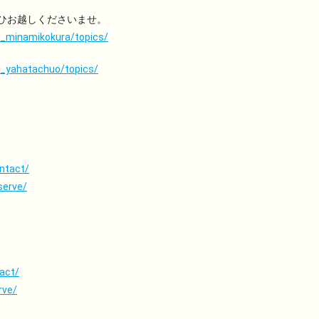
ひお越しくださいませ。
rv_minamikokura/topics/
rv_yahatachuo/topics/
ontact/
serve/
act/
rve/